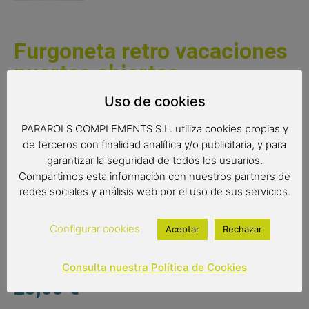
Furgoneta retro vacaciones
puertas abiertas
Uso de cookies
Furgoneta retro de metal equipada para las vacaciones.
Las puertas abiertas de la furgoneta nos permiten ver el
PARAROLS COMPLEMENTS S.L. utiliza cookies propias y
interior con el mobiliario adaptado. Un autentico lujo de
de terceros con finalidad analítica y/o publicitaria, y para
detalles tanto interiores como exteriores. No deje
garantizar la seguridad de todos los usuarios.
escapar la oportunidad de adquirir este fantástico
Compartimos esta información con nuestros partners de
artículo.
redes sociales y análisis web por el uso de sus servicios.
Medidas:
Configurar cookies
Aceptar
Rechazar
18 x 27 x 11 cm.
Consulta nuestra Política de Cookies
28,00
€