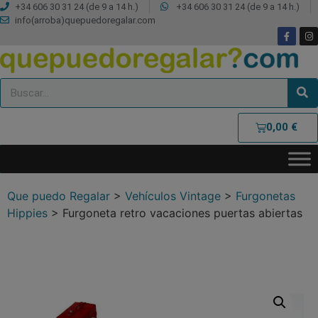
+34 606 30 31 24 (de 9 a 14 h.)
+34 606 30 31 24 (de 9 a 14 h.)
info(arroba)quepuedoregalar.com
0,00
€
Que puedo Regalar
>
Vehículos Vintage
>
Furgonetas
Hippies
>
Furgoneta retro vacaciones puertas abiertas