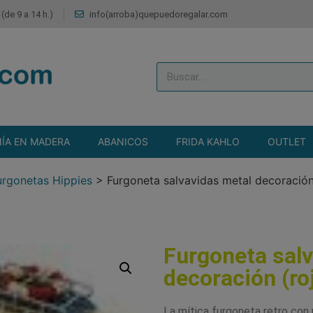
(de 9 a 14 h.)
info(arroba)quepuedoregalar.com
ÍA EN MADERA
ABANICOS
FRIDA KAHLO
OUTLET
urgonetas Hippies
>
Furgoneta salvavidas metal decoración
Furgoneta sal
decoración (ro
La mítica furgoneta retro con