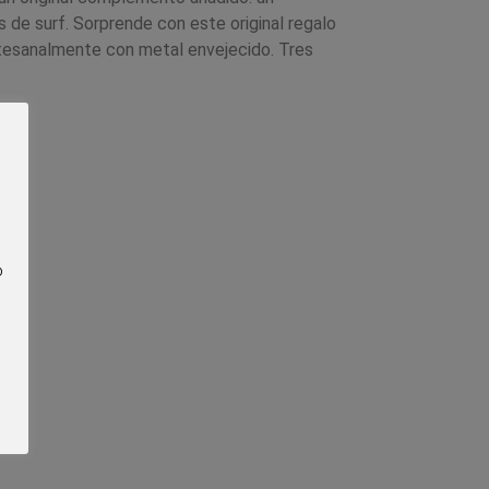
s de surf. Sorprende con este original regalo
rtesanalmente con metal envejecido. Tres
o