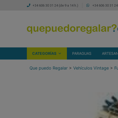
+34 606 30 31 24 (de 9 a 14 h.)
+34 606 30 31 24 
CATEGORÍAS
PARAGUAS
ARTESAN
Que puedo Regalar
>
Vehículos Vintage
>
F