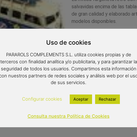
salvavidas encima de las tabla
de gran calidad y elaborado a
modelos disponibles.
Medidas:
Uso de cookies
9.5 x 17 x 6.5 cm.
PARAROLS COMPLEMENTS S.L. utiliza cookies propias y de
terceros con finalidad analítica y/o publicitaria, y para garantizar la
14,00
€
seguridad de todos los usuarios. Compartimos esta información
con nuestros partners de redes sociales y análisis web por el us
Out of stock
de sus servicios.
Configurar cookies
Aceptar
Rechazar
Consulta nuestra Política de Cookies