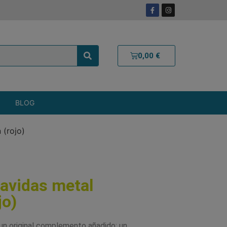
0,00
€
BLOG
 (rojo)
vavidas metal
jo)
 un original complemento añadido: un