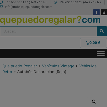
+34 606 30 31 24 (de 9 a 14 h.)
+34 606 30 31 24 (de 9 a 14 h.)
info(arroba)quepuedoregalar.com
0,00
€
Que puedo Regalar
>
Vehículos Vintage
>
Vehículos
Retro
>
Autobús Decoración (Rojo)