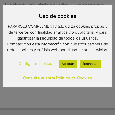
Una obra de coleccionista a tu disposición y a un precio
excelente, no pierdas la oportunidad de conseguir una de
Uso de cookies
estas fantásticas avionetas.
PARAROLS COMPLEMENTS S.L. utiliza cookies propias y
Disponible en tres colores diferentes.
de terceros con finalidad analítica y/o publicitaria, y para
Medidas:
garantizar la seguridad de todos los usuarios.
Compartimos esta información con nuestros partners de
17x16x8 cms
redes sociales y análisis web por el uso de sus servicios.
8,00
€
Configurar cookies
Aceptar
Rechazar
Out of stock
Consulta nuestra Política de Cookies