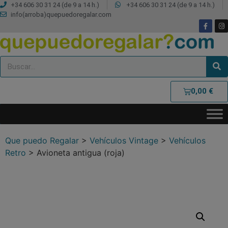
+34 606 30 31 24 (de 9 a 14 h.)
+34 606 30 31 24 (de 9 a 14 h.)
info(arroba)quepuedoregalar.com
0,00
€
Que puedo Regalar
>
Vehículos Vintage
>
Vehículos
Retro
>
Avioneta antigua (roja)