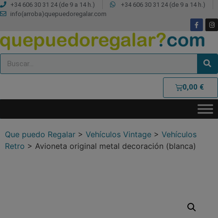
+34 606 30 31 24 (de 9 a 14 h.)
+34 606 30 31 24 (de 9 a 14 h.)
info(arroba)quepuedoregalar.com
0,00
€
Que puedo Regalar
>
Vehículos Vintage
>
Vehículos
Retro
>
Avioneta original metal decoración (blanca)