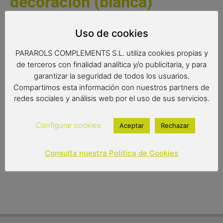
decoración (blanca)
Una original avioneta de metal de fabricación artesanal y
Uso de cookies
perfecta para formar parte de la decoración de tu hogar.
PARAROLS COMPLEMENTS S.L. utiliza cookies propias y
Disponible en cuatro colores.
de terceros con finalidad analítica y/o publicitaria, y para
garantizar la seguridad de todos los usuarios.
Medidas:
Compartimos esta información con nuestros partners de
16x13x6 cms
redes sociales y análisis web por el uso de sus servicios.
8,00
€
Configurar cookies
Aceptar
Rechazar
Out of stock
Consulta nuestra Política de Cookies