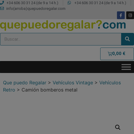
+34 606 30 31 24 (de 9 a 14 h.)
+34 606 30 31 24 (de 9 a 14 h.)
info(arroba)quepuedoregalar.com
0,00
€
Que puedo Regalar
>
Vehículos Vintage
>
Vehículos
Retro
>
Camión bomberos metal