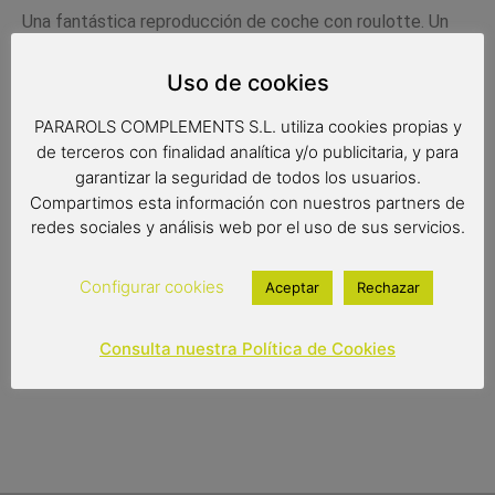
Una fantástica reproducción de coche con roulotte. Un
original elemento decorativo con todo tipo de detalles,
fabricado con metal envejecido. Disponibles 2 modelos
Uso de cookies
diferentes.
PARAROLS COMPLEMENTS S.L. utiliza cookies propias y
Medidas:
de terceros con finalidad analítica y/o publicitaria, y para
garantizar la seguridad de todos los usuarios.
Compartimos esta información con nuestros partners de
redes sociales y análisis web por el uso de sus servicios.
Configurar cookies
Aceptar
Rechazar
26,00
€
Out of stock
Consulta nuestra Política de Cookies