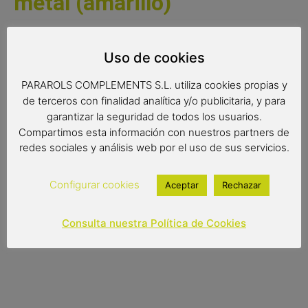
metal (amarillo)
Bonito coche de carreras vintage de metal.
Imprescindible para los amantes del motor y los
Uso de cookies
aficionados a los coches antiguos. Reproducción de gran
PARAROLS COMPLEMENTS S.L. utiliza cookies propias y
calidad a un gran precio. No dude en adquirir esta pequeña
de terceros con finalidad analítica y/o publicitaria, y para
joya.
garantizar la seguridad de todos los usuarios.
Medidas:
Compartimos esta información con nuestros partners de
redes sociales y análisis web por el uso de sus servicios.
32x13x14 cms
Configurar cookies
Aceptar
Rechazar
25,00
€
Consulta nuestra Política de Cookies
Out of stock