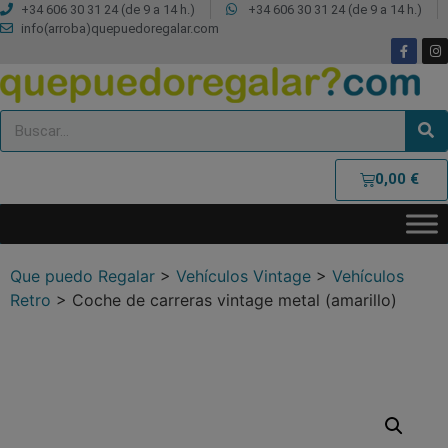
+34 606 30 31 24 (de 9 a 14 h.)
+34 606 30 31 24 (de 9 a 14 h.)
info(arroba)quepuedoregalar.com
0,00
€
Que puedo Regalar
>
Vehículos Vintage
>
Vehículos
Retro
>
Coche de carreras vintage metal (amarillo)