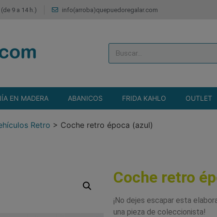
(de 9 a 14 h.)
info(arroba)quepuedoregalar.com
ÍA EN MADERA
ABANICOS
FRIDA KAHLO
OUTLET
ehículos Retro
>
Coche retro época (azul)
Coche retro ép
¡No dejes escapar esta elabor
una pieza de coleccionista!