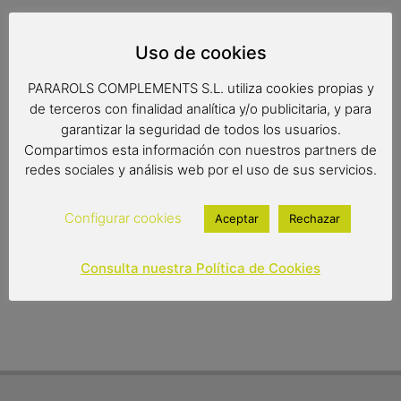
Reproducción metálica cargada de originalidad. Es el
regalo perfecto para los amantes de la mítica furgoneta
Uso de cookies
hippie Volkswagen y un objeto de decoración de lo más
original, con acabados cuidados al máximo.
PARAROLS COMPLEMENTS S.L. utiliza cookies propias y
de terceros con finalidad analítica y/o publicitaria, y para
garantizar la seguridad de todos los usuarios.
Compartimos esta información con nuestros partners de
Medidas: 16 x 8 x 11 cm.
redes sociales y análisis web por el uso de sus servicios.
9,95
€
Configurar cookies
Aceptar
Rechazar
Out of stock
Consulta nuestra Política de Cookies