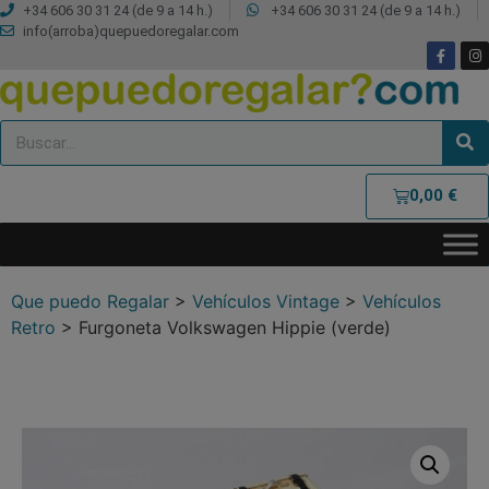
+34 606 30 31 24 (de 9 a 14 h.)
+34 606 30 31 24 (de 9 a 14 h.)
info(arroba)quepuedoregalar.com
0,00
€
Que puedo Regalar
>
Vehículos Vintage
>
Vehículos
Retro
>
Furgoneta Volkswagen Hippie (verde)