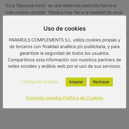
Esta fabulosa moto es una miniatura realizada hasta el
más mínimo detalle. Réplica muy fiel a la realidad de este
mítico vehículo. Cantidad de detalles perfectamente
realizados que realzan la calidad de esta reproducción.
Uso de cookies
Sin duda es un original y elegante elemento decorativo
PARAROLS COMPLEMENTS S.L. utiliza cookies propias y
para cualquier hogar.
de terceros con finalidad analítica y/o publicitaria, y para
Medidas:
garantizar la seguridad de todos los usuarios.
Compartimos esta información con nuestros partners de
27×11.5×15 cm
redes sociales y análisis web por el uso de sus servicios.
Configurar cookies
Aceptar
Rechazar
17,00
€
Consulta nuestra Política de Cookies
Out of stock