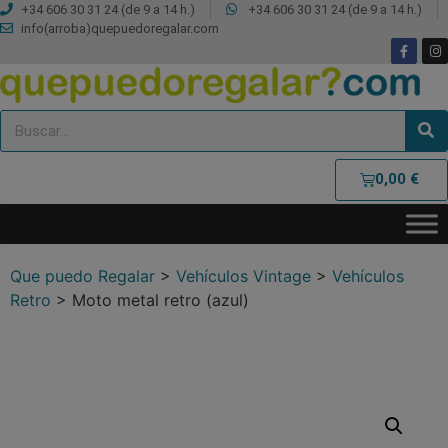
+34 606 30 31 24 (de 9 a 14 h.)
+34 606 30 31 24 (de 9 a 14 h.)
info(arroba)quepuedoregalar.com
0,00
€
Que puedo Regalar
>
Vehículos Vintage
>
Vehículos
Retro
>
Moto metal retro (azul)