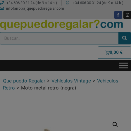
+34 606 30 31 24 (de 9 a 14 h.)
+34 606 30 31 24 (de 9 a 14 h.)
info(arroba)quepuedoregalar.com
0,00
€
Que puedo Regalar
>
Vehículos Vintage
>
Vehículos
Retro
>
Moto metal retro (negra)