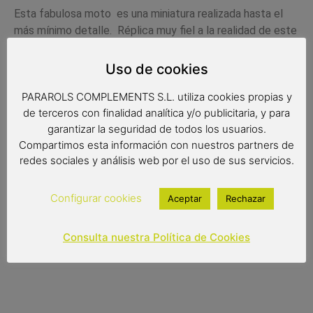
Esta fabulosa moto es una miniatura realizada hasta el
más mínimo detalle. Réplica muy fiel a la realidad de este
mítico vehículo. Cantidad de detalles perfectamente
realizados que realzan la calidad de esta reproducción.
Uso de cookies
Sin duda es un original y elegante elemento decorativo
PARAROLS COMPLEMENTS S.L. utiliza cookies propias y
para cualquier hogar.
de terceros con finalidad analítica y/o publicitaria, y para
Medidas:
garantizar la seguridad de todos los usuarios.
Compartimos esta información con nuestros partners de
27×11.5×15 cm
redes sociales y análisis web por el uso de sus servicios.
Configurar cookies
Aceptar
Rechazar
17,00
€
Consulta nuestra Política de Cookies
Out of stock