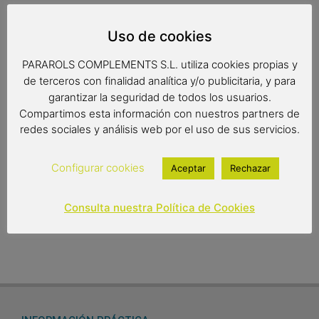
Una moto con una tabla de surf, una original miniatura con
todos los detalles. Fantástica.
Uso de cookies
Medidas:
PARAROLS COMPLEMENTS S.L. utiliza cookies propias y
de terceros con finalidad analítica y/o publicitaria, y para
29x15x10cm
garantizar la seguridad de todos los usuarios.
Compartimos esta información con nuestros partners de
redes sociales y análisis web por el uso de sus servicios.
23,00
€
Configurar cookies
Aceptar
Rechazar
Out of stock
Consulta nuestra Política de Cookies