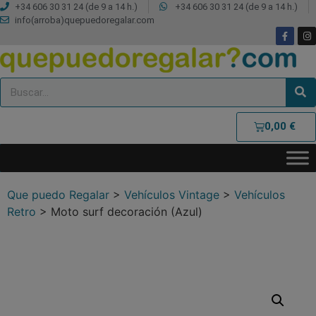
+34 606 30 31 24 (de 9 a 14 h.)
+34 606 30 31 24 (de 9 a 14 h.)
info(arroba)quepuedoregalar.com
0,00
€
Que puedo Regalar
>
Vehículos Vintage
>
Vehículos
Retro
>
Moto surf decoración (Azul)