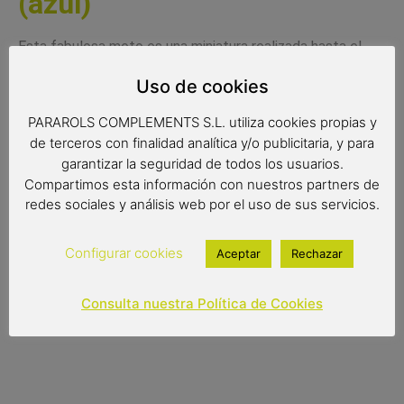
(azul)
Esta fabulosa moto es una miniatura realizada hasta el
más mínimo detalle. Réplica muy fiel a la realidad de este
Uso de cookies
mítico vehículo.Cantidad de detalles perfectamente
realizados que realzan la calidad de esta reproducción.
PARAROLS COMPLEMENTS S.L. utiliza cookies propias y
Sin duda es un original y elegante elemento decorativo
de terceros con finalidad analítica y/o publicitaria, y para
para cualquier hogar.
garantizar la seguridad de todos los usuarios.
Compartimos esta información con nuestros partners de
Medidas:
redes sociales y análisis web por el uso de sus servicios.
16.5x28x10 cm
Configurar cookies
Aceptar
Rechazar
20,00
€
Consulta nuestra Política de Cookies
Out of stock