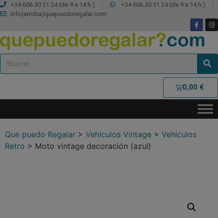
+34 606 30 31 24 (de 9 a 14 h.)
+34 606 30 31 24 (de 9 a 14 h.)
info(arroba)quepuedoregalar.com
0,00
€
Que puedo Regalar
>
Vehículos Vintage
>
Vehículos
Retro
>
Moto vintage decoración (azul)