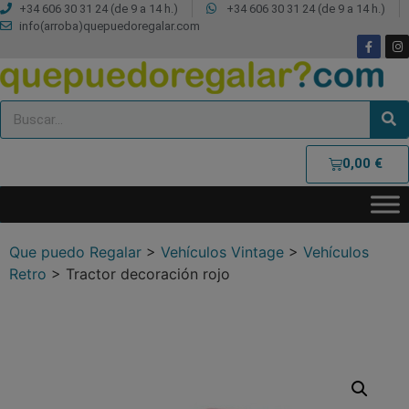
+34 606 30 31 24 (de 9 a 14 h.)
+34 606 30 31 24 (de 9 a 14 h.)
info(arroba)quepuedoregalar.com
0,00
€
Que puedo Regalar
>
Vehículos Vintage
>
Vehículos
Retro
>
Tractor decoración rojo