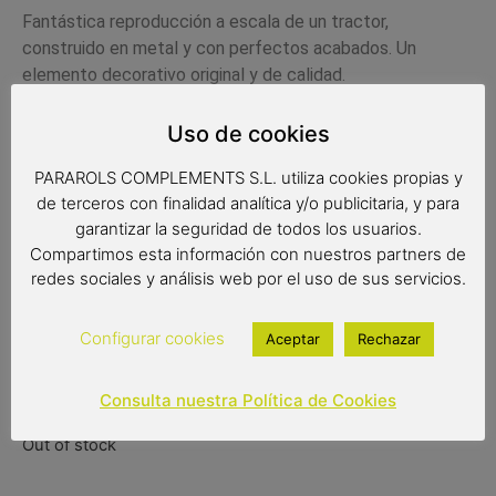
Fantástica reproducción a escala de un tractor,
construido en metal y con perfectos acabados. Un
elemento decorativo original y de calidad.
Medidas:
Uso de cookies
25x15x18 cm
PARAROLS COMPLEMENTS S.L. utiliza cookies propias y
de terceros con finalidad analítica y/o publicitaria, y para
garantizar la seguridad de todos los usuarios.
Compartimos esta información con nuestros partners de
redes sociales y análisis web por el uso de sus servicios.
Configurar cookies
Aceptar
Rechazar
32,00
€
Consulta nuestra Política de Cookies
Out of stock