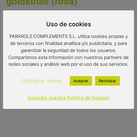
golosinas (rosa)
Una fantástica réplica en miniatura de un vehículo de
algodones de azúcar, una bonita y original pieza de
Uso de cookies
decoración disponible en dos colores.
PARAROLS COMPLEMENTS S.L. utiliza cookies propias y
Medidas:
de terceros con finalidad analítica y/o publicitaria, y para
garantizar la seguridad de todos los usuarios.
30x17x24 cm
Compartimos esta información con nuestros partners de
redes sociales y análisis web por el uso de sus servicios.
Configurar cookies
Aceptar
Rechazar
27,05
€
Out of stock
Consulta nuestra Política de Cookies