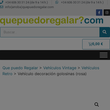
+34 606 30 31 24 (de 9 a 14 h.)
+34 606 30 31 24 (de 9 a 14 h.)
info(arroba)quepuedoregalar.com
0,00
€
Que puedo Regalar
>
Vehículos Vintage
>
Vehículos
Retro
>
Vehículo decoración golosinas (rosa)