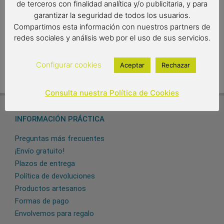
9,95
€
de terceros con finalidad analítica y/o publicitaria, y para
garantizar la seguridad de todos los usuarios.
Out of stock
Compartimos esta información con nuestros partners de
redes sociales y análisis web por el uso de sus servicios.
Configurar cookies
Aceptar
Rechazar
Consulta nuestra Política de Cookies
INFORMACIÓN PRÁCTICA
Preguntas más frecuentes
¡Envío gratuito!
Plazos de entrega
Política de devoluciones
Productos artesanos
Formas de pago
Envolvemos para regalo