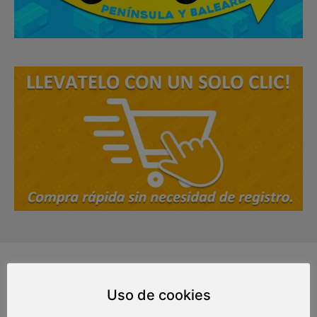
¡Regalos originales y
Uso de cookies