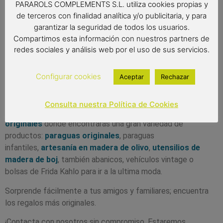
divertidos!
PARAROLS COMPLEMENTS S.L. utiliza cookies propias y
de terceros con finalidad analítica y/o publicitaria, y para
garantizar la seguridad de todos los usuarios.
¿Qué Puedo Regalar? ¡Cuántas veces te habrás hecho esta
Compartimos esta información con nuestros partners de
pregunta! Para ayudarte, te ofrecemos varias opciones…
redes sociales y análisis web por el uso de sus servicios.
¿Quieres regalar un
paraguas de calidad
? ¿Quizás buscas
un
abanico
resistente y de calidad
? ¿O
objetos artesanos
Configurar cookies
Aceptar
Rechazar
en madera de olivo
o en
madera de boj
? ¿Y qué tal un
objeto decorativo o una bolsa de Frida Kahlo?
Consulta nuestra Política de Cookies
Te damos la bienvenida a nuestra
tienda online de regalos
originales
dónde encontrarás una gran variedad de
productos:
paraguas originales
, paraguas
infantiles,
artesanía en madera de olivo
,
utensilios de
madera de boj
, también abanicos, vehículos vintage o
bolsas de Frida Kahlo para ir a la ultima moda.
Sorprende fácilmente a tus amigos y familiares; encuentra
los regalos más originales.
¡Contacta con nosotros sin compromiso. Estaremos