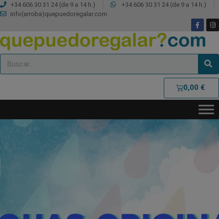
+34 606 30 31 24 (de 9 a 14 h.)
+34 606 30 31 24 (de 9 a 14 h.)
info(arroba)quepuedoregalar.com
0,00
€