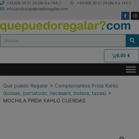
+34 606 30 31 24 (de 9 a 14 h.)
+34 606 30 31 24 (de 9 a 14 h.)
info(arroba)quepuedoregalar.com
0,00
€
Que puedo Regalar
>
Complementos Frida Kahlo
(bolsas, portatodo, necesers, bolsos, tazas)
>
MOCHILA FRIDA KAHLO CUERDAS