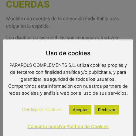
CUERDAS
Mochila con cuerdas de la colección Frida Kahlo para
colgar en la espalda .
Los diseños de las mochilas son imágenes y motivos
representados en la obra de Frida Kahlo.
Uso de cookies
El material de fabricación de estas bolsas es poliéster y
para la sujeción tiene cuerdas que también sirven para
PARAROLS COMPLEMENTS S.L. utiliza cookies propias y
ajustar la bolsa.
de terceros con finalidad analítica y/o publicitaria, y para
garantizar la seguridad de todos los usuarios.
Una bolsa resistente multiuso para llevar en la espalda.
Compartimos esta información con nuestros partners de
Muy cómoda para la compra, dar un paseo, para el trabajo
redes sociales y análisis web por el uso de sus servicios.
o el gimnasio.
Un complemento de moda práctico y original.
Configurar cookies
Aceptar
Rechazar
Color del producto: multicolor
Consulta nuestra Política de Cookies
Medidas: 52×42