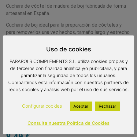
Cuchara de cóctel de madera de boj fabricada de forma
artesanal en España.
Cuchara de boj ideal para la preparación de cócteles y
para removerlos una vez hechos, tamaño largo y estrecho
para todo tipo de recipientes.
Uso de cookies
Producto apto para uso alimentario.
PARAROLS COMPLEMENTS S.L. utiliza cookies propias y
La madera de boj es madera resistente, característica
de terceros con finalidad analítica y/o publicitaria, y para
que convierte a este utensilio en un producto de gran
garantizar la seguridad de todos los usuarios.
calidad y durabilidad. Además, la textura de la madera de
Compartimos esta información con nuestros partners de
boj, no deja que el aceite penetre dentro de la madera
redes sociales y análisis web por el uso de sus servicios.
evitando así molestas manchas. Muy fácil de limpiar.
Medidas 31×3 cm
Configurar cookies
Aceptar
Rechazar
Consulta nuestra Política de Cookies
8,49
€