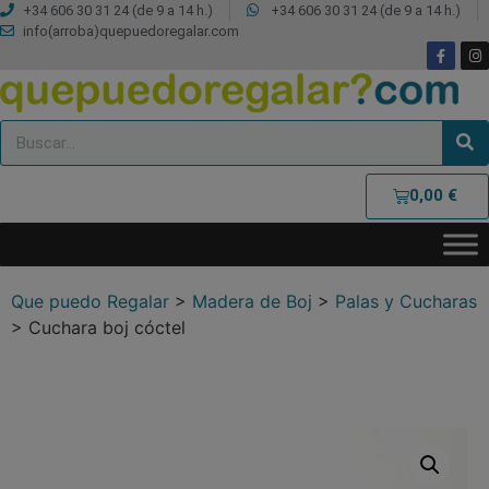
+34 606 30 31 24 (de 9 a 14 h.)
+34 606 30 31 24 (de 9 a 14 h.)
info(arroba)quepuedoregalar.com
0,00
€
Que puedo Regalar
>
Madera de Boj
>
Palas y Cucharas
>
Cuchara boj cóctel