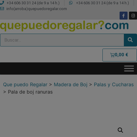
+34 606 30 31 24 (de 9 a 14 h.)
+34 606 30 31 24 (de 9 a 14 h.)
info(arroba)quepuedoregalar.com
0,00
€
Que puedo Regalar
>
Madera de Boj
>
Palas y Cucharas
>
Pala de boj ranuras