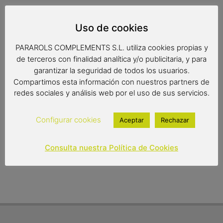
Pala de boj con ranuras, ideal para cocinar recetas con
abundante aceite, también para pescados, su forma
Uso de cookies
extra-plana hace que sea muy cómoda para dar la vuelta a
piezas de carne o pescado. También para servir.
PARAROLS COMPLEMENTS S.L. utiliza cookies propias y
de terceros con finalidad analítica y/o publicitaria, y para
garantizar la seguridad de todos los usuarios.
Compartimos esta información con nuestros partners de
Medidas: 30 x 5.3 cm.
redes sociales y análisis web por el uso de sus servicios.
7,55
€
Configurar cookies
Aceptar
Rechazar
Out of stock
Consulta nuestra Política de Cookies