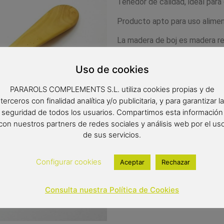
Tenedor de calidad, ideal para
Producto apto para uso alimen
La madera de boj es madera re
utensilio en un producto de gra
la madera de boj, no deja que 
Uso de cookies
así molestas manchas. Muy fáci
PARAROLS COMPLEMENTS S.L. utiliza cookies propias y de
Medidas 29x 4 cm
terceros con finalidad analítica y/o publicitaria, y para garantizar la
seguridad de todos los usuarios. Compartimos esta información
con nuestros partners de redes sociales y análisis web por el us
de sus servicios.
11,49
€
Configurar cookies
Aceptar
Rechazar
Out of stock
Consulta nuestra Política de Cookies