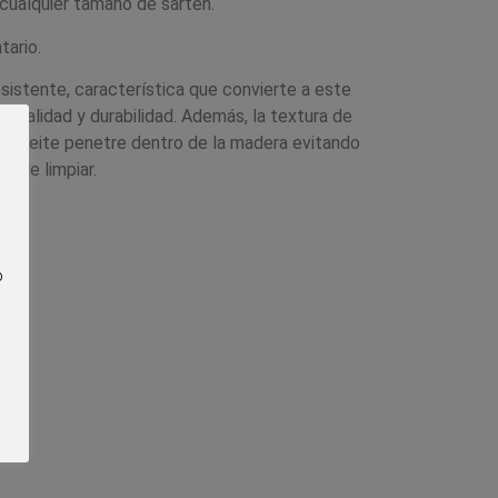
 cualquier tamaño de sartén.
tario.
sistente, característica que convierte a este
n calidad y durabilidad. Además, la textura de
el aceite penetre dentro de la madera evitando
l de limpiar.
o