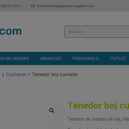
(de 9 a 14 h.)
info(arroba)quepuedoregalar.com
ÍA EN MADERA
ABANICOS
FRIDA KAHLO
OUTLET
s y Cucharas
>
Tenedor boj curvado
Tenedor boj c
Tenedor de madera de boj, fab