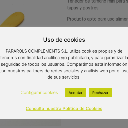
Tenedor de tamaño mini para s
tapas y postres.
Producto apto para uso alimen
La madera de boj es madera re
utensilio en un producto de gra
Uso de cookies
la madera de boj, no deja que 
así molestas manchas. Muy fáci
PARAROLS COMPLEMENTS S.L. utiliza cookies propias y de
terceros con finalidad analítica y/o publicitaria, y para garantizar la
Medidas 16x 2.5 cm
seguridad de todos los usuarios. Compartimos esta información
con nuestros partners de redes sociales y análisis web por el us
de sus servicios.
8,99
€
Configurar cookies
Aceptar
Rechazar
Out of stock
Consulta nuestra Política de Cookies