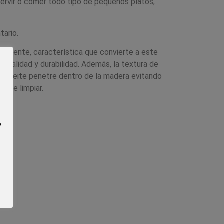
ervir o comer todo tipo de pequeños platos,
tario.
sistente, característica que convierte a este
n calidad y durabilidad. Además, la textura de
el aceite penetre dentro de la madera evitando
l de limpiar.
o