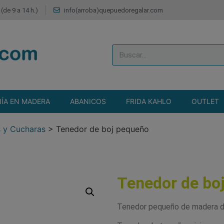
(de 9 a 14 h.)
info(arroba)quepuedoregalar.com
ÍA EN MADERA
ABANICOS
FRIDA KAHLO
OUTLET
s y Cucharas
>
Tenedor de boj pequeño
Tenedor de bo
Tenedor pequeño de madera de