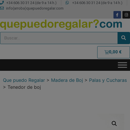
+34 606 30 31 24 (de 9 a 14 h.)
+34 606 30 31 24 (de 9 a 14 h.)
info(arroba)quepuedoregalar.com
0,00
€
Que puedo Regalar
>
Madera de Boj
>
Palas y Cucharas
>
Tenedor de boj