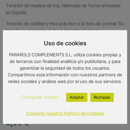
Tenedor de madera de boj, fabricado de forma artesanal
en España.
Tenedor de calidad y muy práctico a la hora de cocinar. Su
tamaño es parecido al de un tenedor de mesa.
Producto apto para uso alimentario.
Uso de cookies
La madera de boj es madera resistente, característica
PARAROLS COMPLEMENTS S.L. utiliza cookies propias y
que convierte a este utensilio en un producto de gran
de terceros con finalidad analítica y/o publicitaria, y para
calidad y durabilidad. Además, la textura de la madera de
garantizar la seguridad de todos los usuarios.
boj, no deja que el aceite penetre dentro de la madera
Compartimos esta información con nuestros partners de
evitando así molestas manchas. Muy fácil de limpiar.
redes sociales y análisis web por el uso de sus servicios.
Medidas 22.5x 3 cm
Configurar cookies
Aceptar
Rechazar
Consulta nuestra Política de Cookies
8,99
€