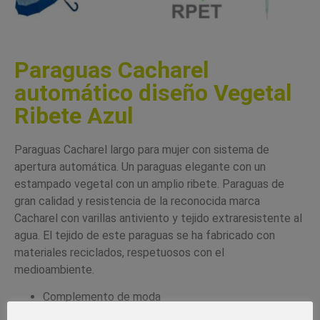
Paraguas Cacharel
automático diseño Vegetal
Ribete Azul
Paraguas Cacharel largo para mujer con sistema de
apertura automática. Un paraguas elegante con un
estampado vegetal con un amplio ribete. Paraguas de
gran calidad y resistencia de la reconocida marca
Cacharel con varillas antiviento y tejido extraresistente al
agua. El tejido de este paraguas se ha fabricado con
materiales reciclados, respetuosos con el
medioambiente.
Complemento de moda
Paraguas Cacharel