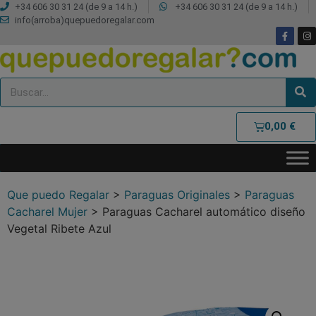
+34 606 30 31 24 (de 9 a 14 h.)
+34 606 30 31 24 (de 9 a 14 h.)
info(arroba)quepuedoregalar.com
0,00
€
Que puedo Regalar
>
Paraguas Originales
>
Paraguas
Cacharel Mujer
>
Paraguas Cacharel automático diseño
Vegetal Ribete Azul