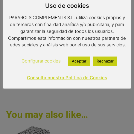
Paraguas antiviento
Uso de cookies
Color del producto: azul
PARAROLS COMPLEMENTS S.L. utiliza cookies propias y
Paraguas de 8 varillas de 61 cm
de terceros con finalidad analítica y/o publicitaria, y para
Diámetro: 102 cm
garantizar la seguridad de todos los usuarios.
Tipo de apertura: automática
Compartimos esta información con nuestros partners de
redes sociales y análisis web por el uso de sus servicios.
26,90
€
(IVA incluido)
Configurar cookies
Aceptar
Rechazar
Out of stock
Consulta nuestra Política de Cookies
You may also like…