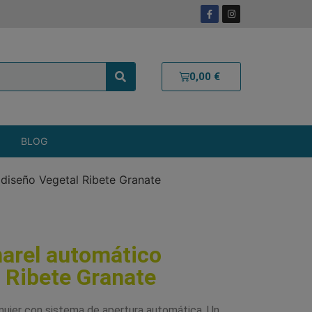
0,00
€
BLOG
diseño Vegetal Ribete Granate
arel automático
 Ribete Granate
mujer con sistema de apertura automática. Un