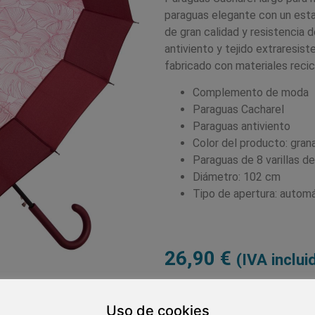
paraguas elegante con un est
de gran calidad y resistencia 
antiviento y tejido extraresist
fabricado con materiales reci
Complemento de moda
Paraguas Cacharel
Paraguas antiviento
Color del producto: gran
Paraguas de 8 varillas d
Diámetro: 102 cm
Tipo de apertura: autom
26,90
€
(IVA inclui
Out of stock
Uso de cookies