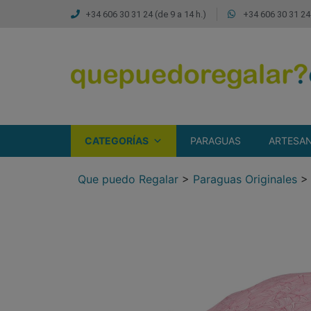
+34 606 30 31 24 (de 9 a 14 h.)
+34 606 30 31 24 
CATEGORÍAS
PARAGUAS
ARTESAN
Que puedo Regalar
>
Paraguas Originales