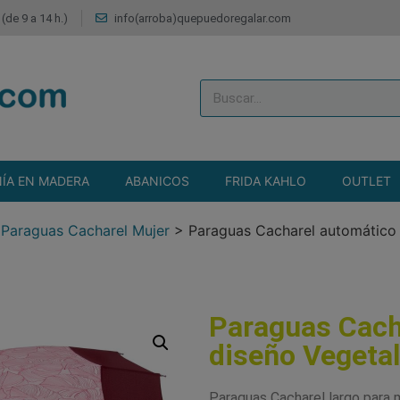
(de 9 a 14 h.)
info(arroba)quepuedoregalar.com
ÍA EN MADERA
ABANICOS
FRIDA KAHLO
OUTLET
>
Paraguas Cacharel Mujer
>
Paraguas Cacharel automático 
Paraguas Cach
diseño Vegetal
Paraguas Cacharel largo para 