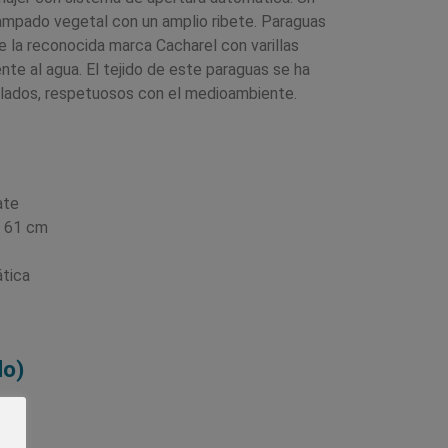
ampado vegetal con un amplio ribete. Paraguas
de la reconocida marca Cacharel con varillas
ente al agua. El tejido de este paraguas se ha
clados, respetuosos con el medioambiente.
ate
e 61 cm
ática
do)