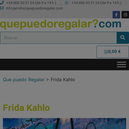
+34 606 30 31 24 (de 9 a 14 h.)
+34 606 30 31 24 (de 9 a 14 h.)
info(arroba)quepuedoregalar.com
0,00
€
Que puedo Regalar
>
Frida Kahlo
Frida Kahlo