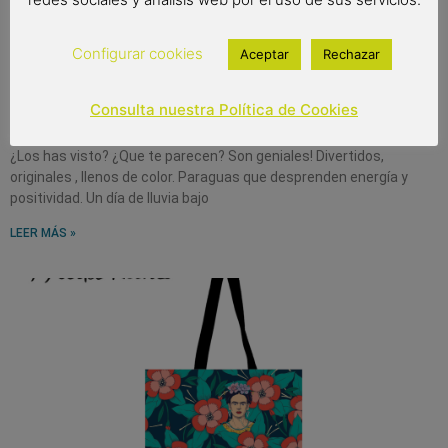
Configurar cookies
Aceptar
Rechazar
¿Has visto los paraguas Frida Kahlo?
Consulta nuestra Política de Cookies
15 noviembre, 2022
¿Los has visto? ¿Que te parecen? Son geniales! Divertidos,
originales , llenos de color. Paraguas que desprenden energía y
positividad. Un día de lluvia bajo
LEER MÁS »