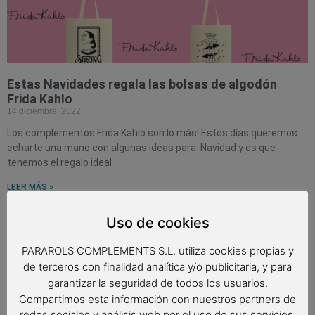
Estas Navidades regala las bolsas de algodón
Frida Kahlo
14 diciembre, 2022
Los complementos Frida Kahlo son lo más! Estos días queremos
echarte una mano con algunas ideas para Navidad y es que
tenemos el regalo ideal
LEER MÁS »
Uso de cookies
PARAROLS COMPLEMENTS S.L. utiliza cookies propias y
de terceros con finalidad analítica y/o publicitaria, y para
garantizar la seguridad de todos los usuarios.
Compartimos esta información con nuestros partners de
redes sociales y análisis web por el uso de sus servicios.