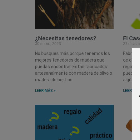
¿Necesitas tenedores?
El Ca
30 enero, 2023
27 diciem
No busques más porque tenemos los
Fabrica
mejores tenedores de madera que
de olivo
puedas encontrar. Están fabricados
regalo p
artesanalmente con madera de olivo o
puedes 
madera de boj. Los
algún a
LEER MÁS »
LEER MÁS