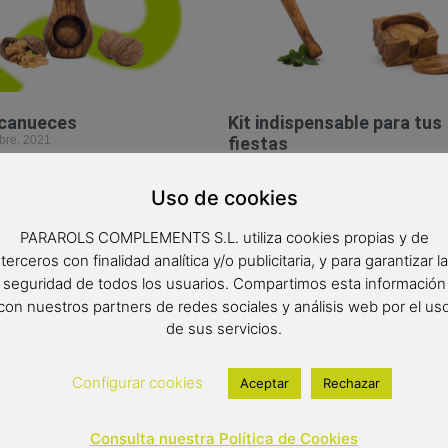
scanueces
Kit indispensable para tus
bre, 2021
fiestas
1 diciembre, 2021
do artesanalmente con madera
 este peculiar utensilio es un
Sabemos que ya estás pensando 
Uso de cookies
ráctico y original con el que
las fiestas y en como celebrarlas 
sorprender gratamente a
nosotros queremos ayudarte. Si v
PARAROLS COMPLEMENTS S.L. utiliza cookies propias y de
migo o
tener invitados no hay mejor man
terceros con finalidad analítica y/o publicitaria, y para garantizar la
seguridad de todos los usuarios. Compartimos esta información
 »
LEER MÁS »
con nuestros partners de redes sociales y análisis web por el us
de sus servicios.
Configurar cookies
Aceptar
Rechazar
Consulta nuestra Política de Cookies