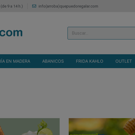
(de 9 a 14 h.)
info(arroba)quepuedoregalar.com
ÍA EN MADERA
ABANICOS
FRIDA KAHLO
OUTLET