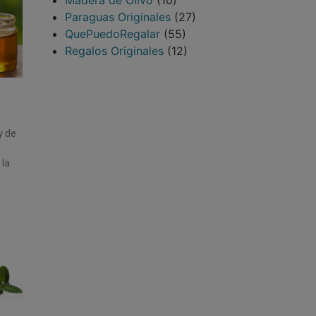
Madera de Olivo
(10)
Paraguas Originales
(27)
QuePuedoRegalar
(55)
Regalos Originales
(12)
y de
 la