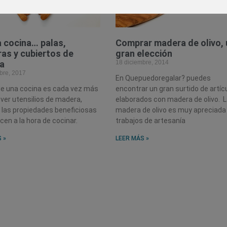
a cocina… palas,
Comprar madera de olivo,
as y cubiertos de
gran elección
a
18 diciembre, 2014
bre, 2017
En Quepuedoregalar? puedes
de una cocina es cada vez más
encontrar un gran surtido de artíc
 ver utensilios de madera,
elaborados con madera de olivo. 
 las propiedades beneficiosas
madera de olivo es muy apreciada
cen a la hora de cocinar.
trabajos de artesanía
 »
LEER MÁS »