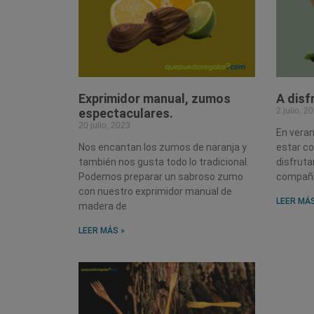
Exprimidor manual, zumos
A disf
espectaculares.
2 julio, 2
20 julio, 2023
En vera
Nos encantan los zumos de naranja y
estar co
también nos gusta todo lo tradicional.
disfruta
Podemos preparar un sabroso zumo
compañía
con nuestro exprimidor manual de
LEER MÁS
madera de
LEER MÁS »