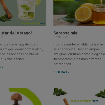
rutar del Verano!
Sabrosa miel
023
6 abril, 2023
no nos viene muy de gusto
Hoy nos apetece hablar de la miel 
n amigos, cenar, tomar algo ,
sus beneficios. Desde tiempos
r de las noches con buena
antiguos, culturas como la egipcia
. Si vas a tener
incorporaron a las más diversas
actividades
 »
LEER MÁS »