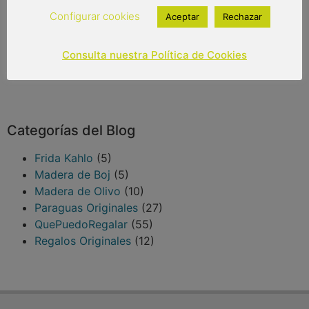
Configurar cookies
Aceptar
Rechazar
Consulta nuestra Política de Cookies
Categorías del Blog
Frida Kahlo
(5)
Madera de Boj
(5)
Madera de Olivo
(10)
Paraguas Originales
(27)
QuePuedoRegalar
(55)
Regalos Originales
(12)