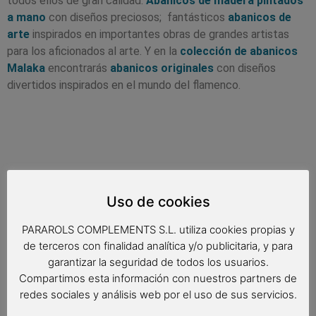
todos ellos de gran calidad.
Abanicos de madera pintados
a mano
con diseños preciosos; fantásticos
abanicos de
arte
inspirados en importantes obras de grandes artistas
para los aficionados al arte. Y en la
colección de abanicos
Malaka
encontrarás
abanicos originales
con diseños
divertidos inspirados en el mundo del flamenco.
Uso de cookies
PARAROLS COMPLEMENTS S.L. utiliza cookies propias y
de terceros con finalidad analítica y/o publicitaria, y para
garantizar la seguridad de todos los usuarios.
Compartimos esta información con nuestros partners de
redes sociales y análisis web por el uso de sus servicios.