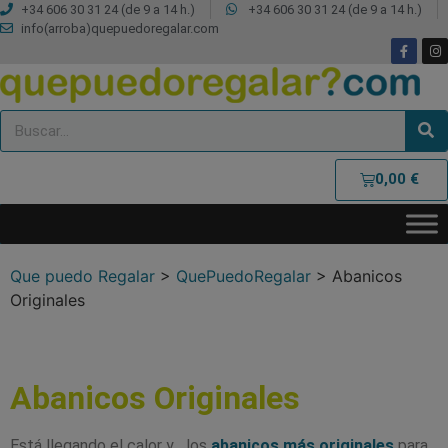
+34 606 30 31 24 (de 9 a 14 h.)
+34 606 30 31 24 (de 9 a 14 h.)
info(arroba)quepuedoregalar.com
0,00
€
Que puedo Regalar
>
QuePuedoRegalar
>
Abanicos
Originales
Abanicos Originales
Está llegando el calor y los
abanicos más originales
para