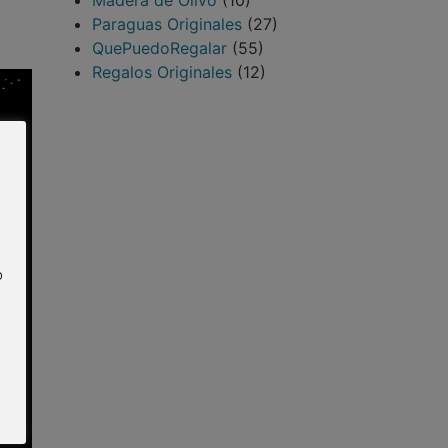
Madera de Olivo
(10)
Paraguas Originales
(27)
QuePuedoRegalar
(55)
Regalos Originales
(12)
o