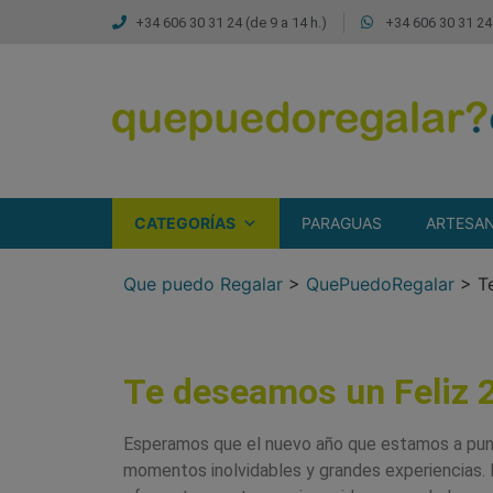
+34 606 30 31 24 (de 9 a 14 h.)
+34 606 30 31 24 
CATEGORÍAS
PARAGUAS
ARTESAN
Que puedo Regalar
>
QuePuedoRegalar
>
T
Te deseamos un Feliz 
Esperamos que el nuevo año que estamos a punt
momentos inolvidables y grandes experiencias.