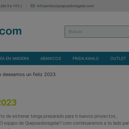
(de 9 a 14 h.)
info(arroba)quepuedoregalar.com
ÍA EN MADERA
ABANICOS
FRIDA KAHLO
OUTLET
e deseamos un Feliz 2023
2023
o de estrenar tenga preparado para ti nuevos proyectos ,
 El equipo de Quepuedoregalar?.com continuaremos a tu lado pa