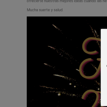
ofrecerte nuestras mejores ideas cuando las ne
Mucha suerte y salud.