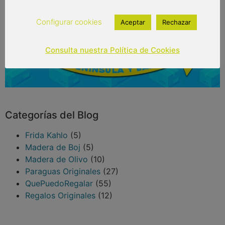
Configurar cookies
Aceptar
Rechazar
Consulta nuestra Política de Cookies
Categorías del Blog
Frida Kahlo
(5)
Madera de Boj
(5)
Madera de Olivo
(10)
Paraguas Originales
(27)
QuePuedoRegalar
(55)
Regalos Originales
(12)