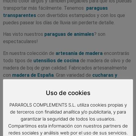
mucho color largos y también plegables para que los puedas
transportar más fácilmente. Tenemos
paraguas
transparentes
con divertidos estampados y con los que
puedes pasear los días de lluvia sin perderte detalle.
Has visto nuestros
paraguas de animales
? son
espectaculares!
En nuestra colección de
artesanía de madera
encontrarás
todo tipos de
utensilios de cocina
de madera de olivo y de
madera de boj de gran calidad. Fabricados artesanalmente
con
madera de España
. Gran variedad de
cucharas y
tenedores de madera
de todo tipo. También
tablas de
cortar de madera de olivo
, cuencos y platos de madera
Uso de cookies
preciosos.
PARAROLS COMPLEMENTS S.L. utiliza cookies propias y
Y muchos más regalos originales que te sorprenderán. Y con
de terceros con finalidad analítica y/o publicitaria, y para
gastos de envío GRATIS
!!!
garantizar la seguridad de todos los usuarios.
Compartimos esta información con nuestros partners de
redes sociales y análisis web por el uso de sus servicios.