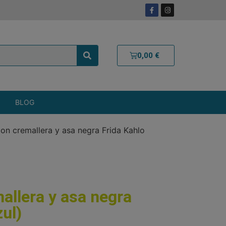
0,00
€
BLOG
con cremallera y asa negra Frida Kahlo
allera y asa negra
zul)