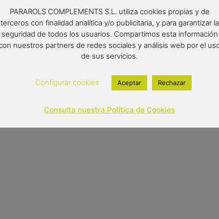
Color del producto: mult
PARAROLS COMPLEMENTS S.L. utiliza cookies propias y de
Medidas: 40×35
terceros con finalidad analítica y/o publicitaria, y para garantizar la
seguridad de todos los usuarios. Compartimos esta información
16,90
€
(IVA inclui
con nuestros partners de redes sociales y análisis web por el us
de sus servicios.
Out of stock
Configurar cookies
Aceptar
Rechazar
Consulta nuestra Política de Cookies