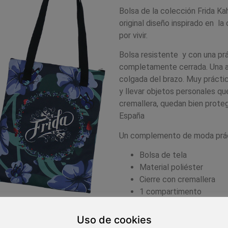
Bolsa de la colección Frida Kah
original diseño inspirado en la
por vivir.
Bolsa resistente y con una pr
completamente cerrada. Una as
colgada del brazo. Muy práctic
y llevar objetos personales qu
cremallera, quedan bien prote
España
Un complemento de moda prácti
Bolsa de tela
Material poliéster
Cierre con cremallera
1 compartimento
Bolsa multiuso
Fabricada en España
Uso de cookies