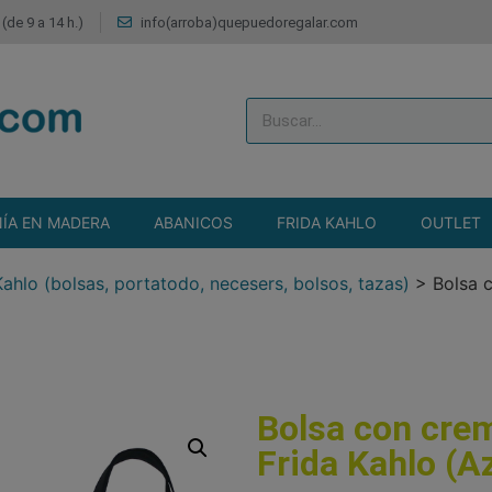
(de 9 a 14 h.)
info(arroba)quepuedoregalar.com
ÍA EN MADERA
ABANICOS
FRIDA KAHLO
OUTLET
hlo (bolsas, portatodo, necesers, bolsos, tazas)
>
Bolsa 
Bolsa con crem
Frida Kahlo (A