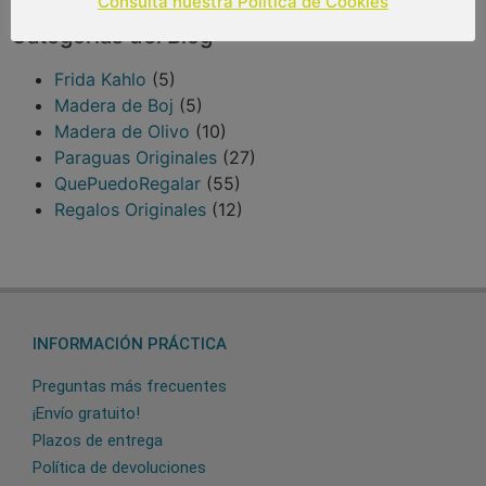
Consulta nuestra Política de Cookies
Categorías del Blog
Frida Kahlo
(5)
Madera de Boj
(5)
Madera de Olivo
(10)
Paraguas Originales
(27)
QuePuedoRegalar
(55)
Regalos Originales
(12)
INFORMACIÓN PRÁCTICA
Preguntas más frecuentes
¡Envío gratuito!
Plazos de entrega
Política de devoluciones